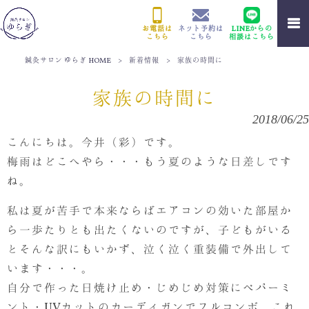
お電話は
ネット予約は
LINEからの
こちら
こちら
相談はこちら
鍼灸サロン ゆらぎ HOME
>
新着情報
>
家族の時間に
家族の時間に
2018/06/25
こんにちは。今井（彩）です。
梅雨はどこへやら・・・もう夏のような日差しです
ね。
私は夏が苦手で本来ならばエアコンの効いた部屋か
ら一歩たりとも出たくないのですが、子どもがいる
とそんな訳にもいかず、泣く泣く重装備で外出して
います・・・。
自分で作った日焼け止め・じめじめ対策にペパーミ
ント・UVカットのカーディガンでフルコンボ。これ