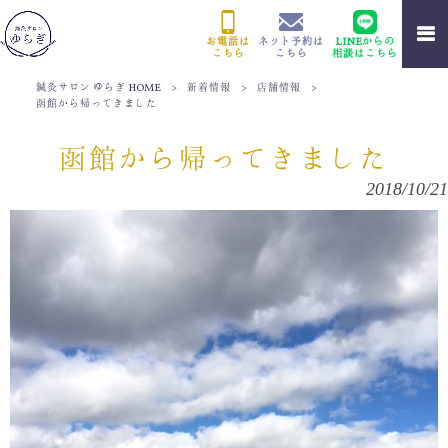
お電話は
ネット予約は
LINEからの
こちら
こちら
相談はこちら
鍼灸サロン ゆらぎ HOME
>
新着情報
>
店舗情報
>
函館から帰ってきました
函館から帰ってきました
2018/10/21