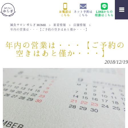
お電話は
ネット予約は
LINEからの
こちら
こちら
相談はこちら
鍼灸サロン ゆらぎ HOME
>
新着情報
>
店舗情報
>
年内の営業は・・・【ご予約の空きはあと僅か・・・】
年内の営業は・・・【ご予約の
空きはあと僅か・・・】
2018/12/19