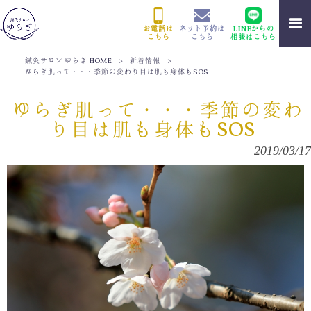
お電話は
ネット予約は
LINEからの
こちら
こちら
相談はこちら
鍼灸サロン ゆらぎ HOME
>
新着情報
>
ゆらぎ肌って・・・季節の変わり目は肌も身体もSOS
ゆらぎ肌って・・・季節の変わ
り目は肌も身体もSOS
2019/03/17