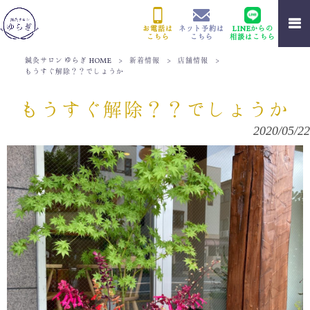
お電話は
ネット予約は
LINEからの
こちら
こちら
相談はこちら
鍼灸サロン ゆらぎ HOME
>
新着情報
>
店舗情報
>
もうすぐ解除？？でしょうか
もうすぐ解除？？でしょうか
2020/05/22